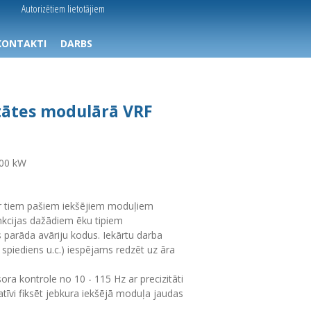
Autorizētiem lietotājiem
KONTAKTI
DARBS
tātes modulārā VRF
100 kW
ar tiem pašiem iekšējiem moduļiem
unkcijas dažādiem ēku tipiem
s parāda avāriju kodus. Iekārtu darba
spiediens u.c.) iespējams redzēt uz āra
ra kontrole no 10 - 115 Hz ar precizitāti
ratīvi fiksēt jebkura iekšējā moduļa jaudas