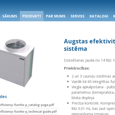
SĀKUMS
PRODUKTI
PAR MUMS
SERVISS
KATALOGI
Augstas efektivi
sistēma
Dzesēšanas jauda no 14 līdz 
Priekšrocības:
2 un 3 cauruļu sistēmas 
Vairāk kā 60 integrētas f
Viegla apkalpošana - pulti
parametrus (temepratūra, 
ādes
bloka displeja
Precīza kontrole. Kompreso
efficiency-fsxnhe-p_catalog-page.pdf
līdz 0.01 Hz, kas ļaut ope
efficiency-fsxnhe-p_technical-guide.pdf
pieprasījuma izmaiņas