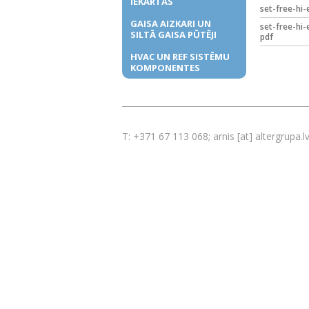
IEKĀRTAS
set-free-hi-
GAISA AIZKARI UN
set-free-hi-
SILTĀ GAISA PŪTĒJI
pdf
HVAC UN REF SISTĒMU
KOMPONENTES
T: +371 67 113 068; arnis [at] altergrupa.