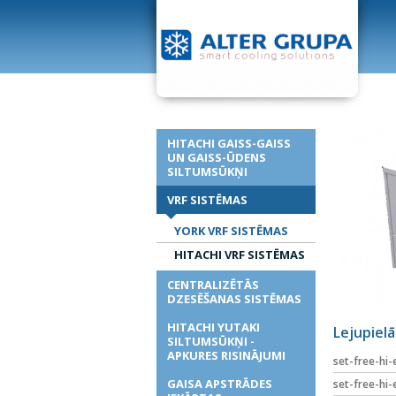
HITACHI GAISS-GAISS
UN GAISS-ŪDENS
SILTUMSŪKŅI
VRF SISTĒMAS
YORK VRF SISTĒMAS
HITACHI VRF SISTĒMAS
CENTRALIZĒTĀS
DZESĒŠANAS SISTĒMAS
HITACHI YUTAKI
Lejupiel
SILTUMSŪKŅI -
APKURES RISINĀJUMI
set-free-hi-
GAISA APSTRĀDES
set-free-hi-