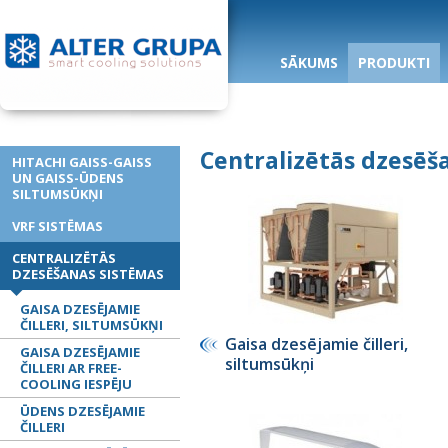
SĀKUMS
PRODUKTI
Centralizētās dzesēš
HITACHI GAISS-GAISS
UN GAISS-ŪDENS
SILTUMSŪKŅI
VRF SISTĒMAS
CENTRALIZĒTĀS
DZESĒŠANAS SISTĒMAS
GAISA DZESĒJAMIE
ČILLERI, SILTUMSŪKŅI
Gaisa dzesējamie čilleri,
GAISA DZESĒJAMIE
siltumsūkņi
ČILLERI AR FREE-
COOLING IESPĒJU
ŪDENS DZESĒJAMIE
ČILLERI