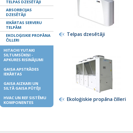
TELPAS DZESĒTĀJI
ABSORBCIJAS
DZESĒTĀJI
IEKĀRTAS SERVERU
TELPĀM
Telpas dzesētāji
EKOLOĢISKIE PROPĀNA
ČILLERI
HITACHI YUTAKI
SILTUMSŪKŅI -
APKURES RISINĀJUMI
GAISA APSTRĀDES
IEKĀRTAS
GAISA AIZKARI UN
SILTĀ GAISA PŪTĒJI
HVAC UN REF SISTĒMU
Ekoloģiskie propāna čilleri
KOMPONENTES